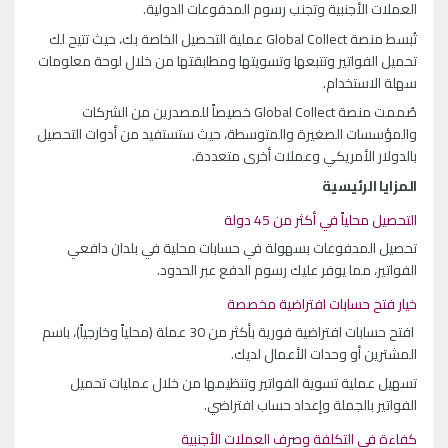
العملات الأجنبية وتجنب رسوم المدفوعات الدولية.
تُبسط منصة Global Collect عملية التحصيل الخاصة بك، حيث تتيح لك
تحميل الفواتير وتتبعها وتسويتها ومطابقتها من خلال لوحة معلومات
سهلة الاستخدام.
صُممت منصة Global Collect خصيصاً للمصدرين من الشركات
والمؤسسات الصغيرة والمتوسطة، حيث ستستفيد من أدوات التحصيل
بالدولار الأمريكي وعملات أخرى متعددة.
المزايا الرئيسية
التحصيل محلياً في أكثر من 45 دولة
تحصيل المدفوعات بسهولة في حسابات محلية في بلدان دافعي
الفواتير، مما يوفر عليك رسوم الدفع عبر الحدود.
خيار فتح حسابات افتراضية مخصصة
افتح حسابات افتراضية فورية بأكثر من 30 عملة (محلياً وخارجياً)، باسم
المشترين أو وحدات الأعمال لديك.
تسهيل عملية تسوية الفواتير وتنظيمها من خلال عمليات تحميل
الفواتير بالجملة وإعداد حساب افتراضي.
كفاءة في التكلفة وصرف العملات الأجنبية