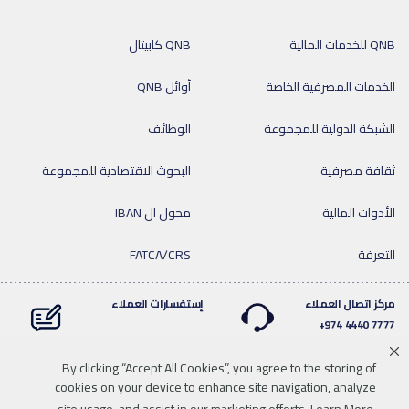
QNB للخدمات المالية
QNB كابيتال
الخدمات المصرفية الخاصة
أوائل QNB
الشبكة الدولية للمجموعة
الوظائف
ثقافة مصرفية
البحوث الاقتصادية للمجموعة
الأدوات المالية
محول ال IBAN
التعرفة
FATCA/CRS
مركز اتصال العملاء
إستفسارات العملاء
7777 4440 974+
By clicking “Accept All Cookies”, you agree to the storing of
cookies on your device to enhance site navigation, analyze
Linkedin
Instagram
facebook
Whatsapp
twitter
youtube
site usage, and assist in our marketing efforts
Learn More