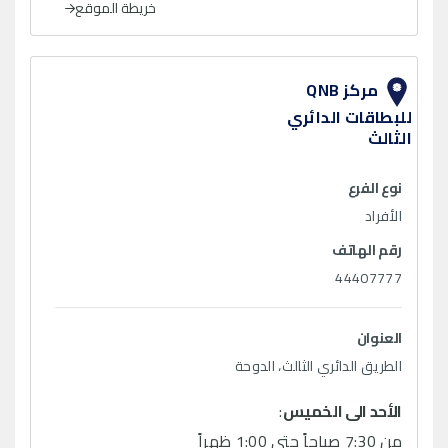
خريطة الموقع
مركز QNB
للبطاقات الدائري
الثالث
نوع الفرع
الأفراد
رقم الهاتف
44407777
العنوان
الطريق الدائري الثالث، الدوحة
الأحد الى الخميس
:
من 7:30 صباحاً حتى 1:00 ظهراً