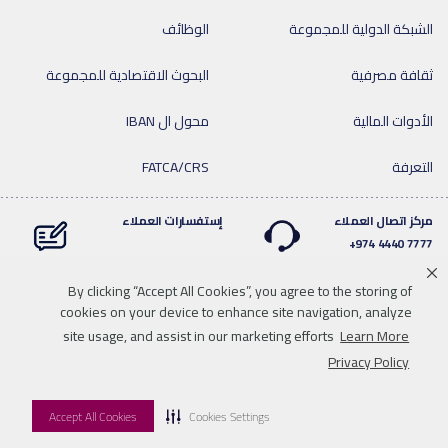
الشبكة الدولية للمجموعة
الوظائف
ثقافة مصرفية
البحوث الاقتصادية للمجموعة
الأدوات المالية
محول ال IBAN
التعرفة
FATCA/CRS
مركز اتصال العملاء
إستفسارات العملاء
7777 4440 974+
By clicking “Accept All Cookies”, you agree to the storing of
cookies on your device to enhance site navigation, analyze
Linkedin
Instagram
facebook
Whatsapp
twitter
youtube
site usage, and assist in our marketing efforts
Learn More
سياسة الخصوصية
خريطة الموقع
تحميل الوسائط
للاتصال بنا
Privacy Policy
إخلاء المسؤولية
Accept All Cookies
Cookies Settings
© 2026 QNB