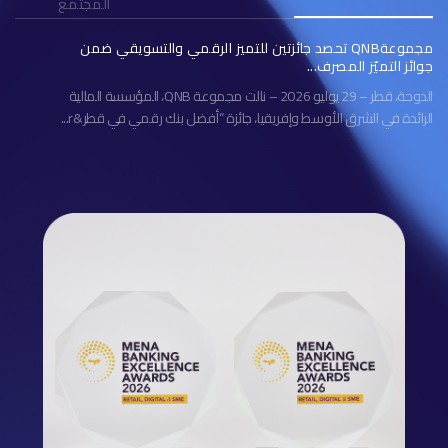
المجتمع
مجموعةQNB تحصد جائزتين للتميز الرقمي والتسويقي ضمن
جوائز التميّز المصرف...
الدوحة، قطر – 29 يوليو 2026 – نالت مجموعة QNB، المؤسسة المالية
الرائدة في الشرق الأوسط وإفريقيا، جائزة “أفضل بنك رقمي في قطر&r...