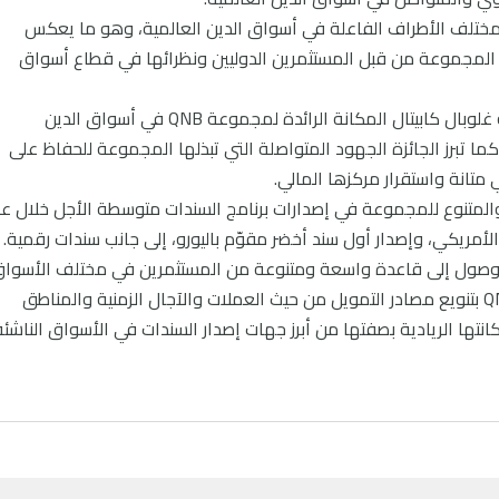
ه مختلف الأطراف الفاعلة في أسواق الدين العالمية، وهو ما يعكس
ه المجموعة من قبل المستثمرين الدوليين ونظرائها في قطاع أسواق
ويعكس الحصول على هذه الجائزة من مؤسسة غلوبال كابيتال المكانة الرائدة لمجموعة QNB في أسواق الدين
 كما تبرز الجائزة الجهود المتواصلة التي تبذلها المجموعة للحفاظ على
متانة واستقرار مركزها المالي.
المتنوع للمجموعة في إصدارات برنامج السندات متوسطة الأجل خلال عا
ر الأمريكي، وإصدار أول سند أخضر مقوّم باليورو، إلى جانب سندات رقمية.
وصول إلى قاعدة واسعة ومتنوعة من المستثمرين في مختلف الأسوا
ويُبرز هذا الإنجاز الالتزام المتواصل لمجموعة QNB بتنويع مصادر التمويل من حيث العملات والآجال الزمنية والمناطق
انتها الريادية بصفتها من أبرز جهات إصدار السندات في الأسواق الناشئة