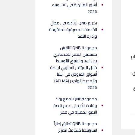
أشهر المنتهية في 30 يونيو
2026
تكريم QNB لريادته في مجال
الخدمات المصرفية المفتوحة
وإدارة النقد
مجموعة QNB تناقش
مستقبل الممر الاقتصادي
م
بين آسيا والشرق الأوسط
خلال المؤتمر السنوي لرابطة
ق.
أسواق القروض في آسيا
والمحيط الهادئ (APLMA)
2026
مجموعةQNB تجمع رواد
وقادة الأعمال لدعم قصة
النمو المقبلة في قطر
مجموعة QNB تطلق إطاراً
استراتيجياً متكاملاً لتعزيز