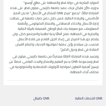
الموارد البشرية في دولة قطر والمنطقة على نطاقٍ أوسع."
بدوره، صرَّح مايكل تريك، عميد جامعة كارنيجي ميلون قطر، على هذه
الشراكة قائلاً: "يجمع "مركز QNB للابتكار في الأعمال" ما بين التميز
الأكاديمي والريادة المالية. فمن خلال دمج خبرات جامعتنا في مجالات
إدارة الأعمال والذكاء الاصطناعي والابتكار التكنولوجي وأنظمة
المعلومات، مع معرفة بنك قطر الوطني العميقة بالبيئة المالية
والتجارية في المنطقة، نفتح آفاقًا رحبة لطلابنا والمجتمع ككل. ولن
يقتصر دور هذا المركز على إعداد الجيل القادم من قادة الأعمال
فحسب، بل سيقدم رؤى عملية لمواجهة التحديات واغتنام الفرص
المتاحة في قطر ودول الخليج".
وتجسد هذه الشراكة التزامًا مشتركًا من جامعة كارنيجي ميلون في
قطر ومجموعة QNB بدعم التعليم والابتكار والبحث العلمي، فضلاً عن
ترسيخ أهمية التعاون لمواكبة الأولويات الاقتصادية والتكنولوجية في
مختلف أنحاء المنطقة.
QNB للخدمات المالية
QNB كابيتال