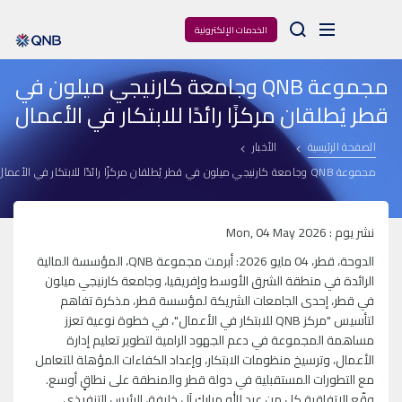
Arama
الخدمات الإلكترونية
مجموعة QNB وجامعة كارنيجي ميلون في
قطر يُطلقان مركزًا رائدًا للابتكار في الأعمال
الصفحة الرئيسية
الأخبار
مجموعة QNB وجامعة كارنيجي ميلون في قطر يُطلقان مركزًا رائدًا للابتكار في الأعمال
نشر يوم : Mon, 04 May 2026
الدوحة، قطر، 04 مايو 2026: أبرمت مجموعة QNB، المؤسسة المالية
الرائدة في منطقة الشرق الأوسط وإفريقيا، وجامعة كارنيجي ميلون
في قطر، إحدى الجامعات الشريكة لمؤسسة قطر، مذكرة تفاهم
لتأسيس "مركز QNB للابتكار في الأعمال"، في خطوة نوعية تعزز
مساهمة المجموعة في دعم الجهود الرامية لتطوير تعليم إدارة
الأعمال، وترسيخ منظومات الابتكار، وإعداد الكفاءات المؤهلة للتعامل
مع التطورات المستقبلية في دولة قطر والمنطقة على نطاقٍ أوسع.
وقّع الاتفاقية كل من عبد الله مبارك آل خليفة، الرئيس التنفيذي