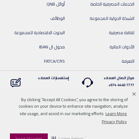
الخدمات المصرفية الخاصة
أوائل QNB
الشبكة الدولية للمجموعة
الوظائف
ثقافة مصرفية
البحوث الاقتصادية للمجموعة
الأدوات المالية
محول ال IBAN
التعرفة
FATCA/CRS
مركز اتصال العملاء
إستفسارات العملاء
7777 4440 974+
By clicking “Accept All Cookies”, you agree to the storing of
cookies on your device to enhance site navigation, analyze
Linkedin
Instagram
facebook
Whatsapp
twitter
youtube
site usage, and assist in our marketing efforts
Learn More
سياسة الخصوصية
خريطة الموقع
تحميل الوسائط
للاتصال بنا
Privacy Policy
إخلاء المسؤولية
Accept All Cookies
Cookies Settings