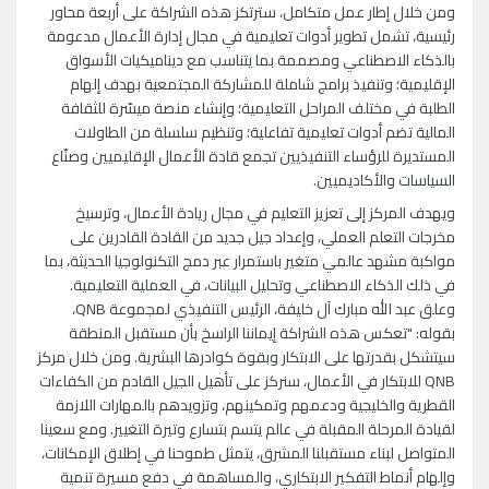
ومن خلال إطار عمل متكامل، سترتكز هذه الشراكة على أربعة محاور
رئيسية، تشمل تطوير أدوات تعليمية في مجال إدارة الأعمال مدعومة
بالذكاء الاصطناعي ومصممة بما يتناسب مع ديناميكيات الأسواق
الإقليمية؛ وتنفيذ برامج شاملة للمشاركة المجتمعية بهدف إلهام
الطلبة في مختلف المراحل التعليمية؛ وإنشاء منصة ميسّرة للثقافة
المالية تضم أدوات تعليمية تفاعلية؛ وتنظيم سلسلة من الطاولات
المستديرة للرؤساء التنفيذيين تجمع قادة الأعمال الإقليميين وصنّاع
السياسات والأكاديميين.
ويهدف المركز إلى تعزيز التعليم في مجال ريادة الأعمال، وترسيخ
مخرجات التعلم العملي، وإعداد جيل جديد من القادة القادرين على
مواكبة مشهد عالمي متغير باستمرار عبر دمج التكنولوجيا الحديثة، بما
في ذلك الذكاء الاصطناعي وتحليل البيانات، في العملية التعليمية.
وعلق عبد الله مبارك آل خليفة، الرئيس التنفيذي لمجموعة QNB،
بقوله: "تعكس هذه الشراكة إيماننا الراسخ بأن مستقبل المنطقة
سيتشكل بقدرتها على الابتكار وبقوة كوادرها البشرية. ومن خلال مركز
QNB للابتكار في الأعمال، سنركز على تأهيل الجيل القادم من الكفاءات
القطرية والخليجية ودعمهم وتمكينهم، وتزويدهم بالمهارات اللازمة
لقيادة المرحلة المقبلة في عالم يتسم بتسارع وتيرة التغيير. ومع سعينا
المتواصل لبناء مستقبلنا المشرق، يتمثل طموحنا في إطلاق الإمكانات،
وإلهام أنماط التفكير الابتكاري، والمساهمة في دفع مسيرة تنمية