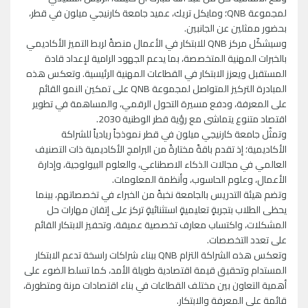
لمجموعة QNB؛ ومايكل تريك، عميد جامعة كارنيجي ميلون في قطر،
بحضور ممثلين عن الجانبين.
وسيشكّل مركز QNB للابتكار في الأعمال منصةً لربط التميز الأكاديمي
بالخبرات المهنية المتخصصة، بما يدعم الجهود الرامية لإعداد قادة
المستقبل ويعزز الابتكار في القطاعات المهنية الرئيسية. وتعكس هذه
المبادرة التركيز المتواصل لمجموعة QNB على تمكين النمو القائم
على المعرفة، ودفع مسيرة التحول الرقمي، والمساهمة في تطوير
اقتصاد متنوع يتماشى مع رؤية قطر الوطنية 2030.
وتمثّل جامعة كارنيجي ميلون في قطر نموذجاً ريادياً للشراكة
الأكاديمية؛ إذ تقدم باقةً مختارةً من البرامج الأكاديمية ذات التصنيف
العالمي في مجالات الذكاء الاصطناعي، والعلوم البيولوجية، وإدارة
الأعمال، وعلوم الحاسوب، وأنظمة المعلومات.
وتضم هيئة التدريس بالجامعة نخبةً من الخبراء في تخصصاتهم، بينما
يحظى الطلاب بتجربةٍ تعليميةٍ استثنائيةٍ تركز على إتقان مهارات حل
المشكلات، واكتساب معارف تخصصية عميقة، وتحفيز الابتكار القائم
على تعدد التخصصات.
وتعكس هذه الشراكة التزام QNB ببناء شراكات راسخة تدعم الابتكار
المستدام وتحقيق قيمة اقتصادية طويلة الأمد، كما تسلط الضوء على
أهمية التعاون بين مختلف القطاعات في بناء اقتصادات مرنة ومتطورة،
قائمة على المعرفة والابتكار.